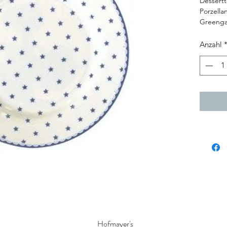
Dessertt
Porzella
Greengat
Anzahl
Hofmayer's