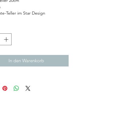
eller 20cm
n
e-Teller im Star Design
*
In den Warenkorb