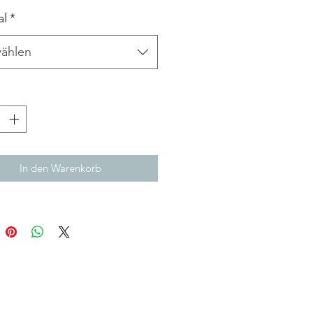
al
*
ählen
*
In den Warenkorb