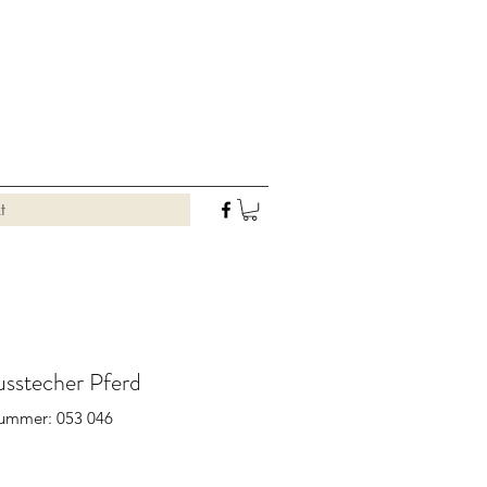
t
usstecher Pferd
nummer: 053 046
Preis