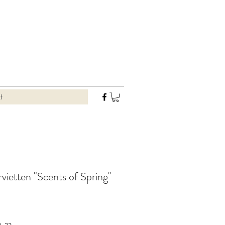
t
rvietten "Scents of Spring"
Preis