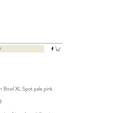
t
h Bowl XL Spot pale pink
Preis
0