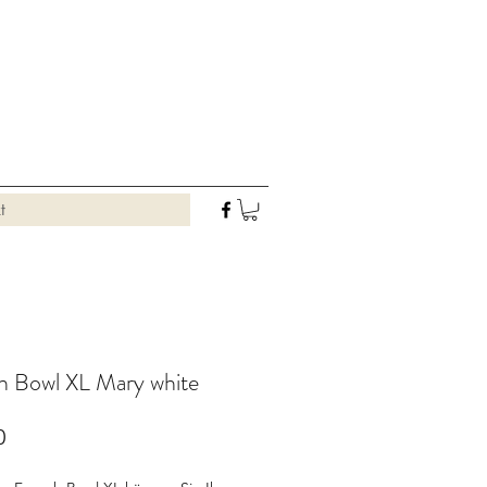
t
h Bowl XL Mary white
Preis
0