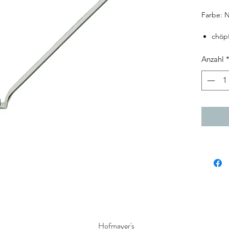
Farbe: N
chöpf
Email
Griff
Anzahl
Aufh
Kell
Nilgr
Schni
Bakt
Leich
Recyc
CO2-n
Immer w
Nockerl
fischen,
Version 
seinem 
lässt si
Hofmayer's