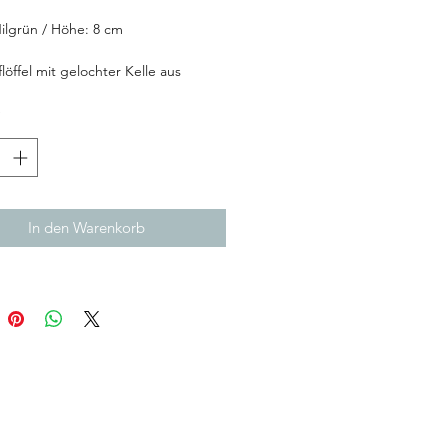
ilgrün / Höhe: 8 cm
löffel mit gelochter Kelle aus
le
 mit Haken zum einfachen
*
ängen
e mit 9 cm Durchmesser cm
ün
tt- und kratzfest
erienhemmend und aromaneutral
In den Warenkorb
t zu reinigen
lebar
eutral hergestellt in Österreich
enn es darum geht Knödel,
 oder Gemüse aus dem Wasser zu
 ist der Schaumlöffel als gelochte
unseres Schöpflöffels richtig. Mit
langen Stiel mit gebogenem Ende,
ch der Schaumlöffel auch gut