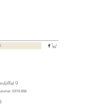
t
mlöffel 9
nummer: 0310-006
Preis
0